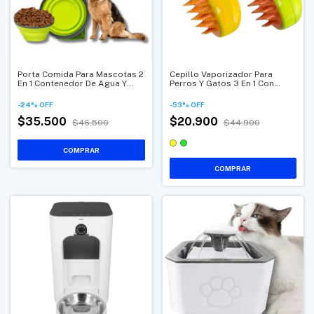
Porta Comida Para Mascotas 2
Cepillo Vaporizador Para
En 1 Contenedor De Agua Y
Perros Y Gatos 3 En 1 Con
Alimento Portátil
Pulverizador De Agua Y Vapor
-
24
%
OFF
-
53
%
OFF
$35.500
$20.900
$46.500
$44.900
COMPRAR