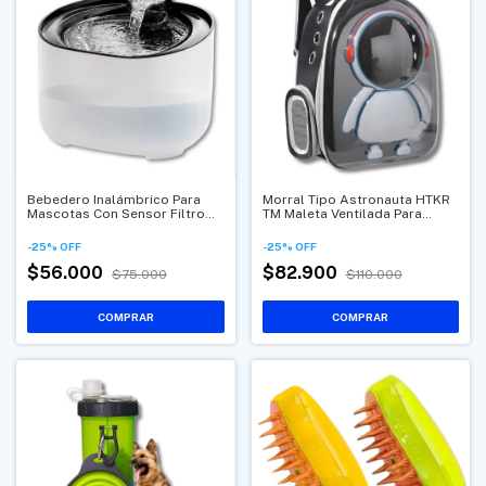
Bebedero Inalámbrico Para
Morral Tipo Astronauta HTKR
Mascotas Con Sensor Filtro
TM Maleta Ventilada Para
Multicapa Y Gran Capacidad
Mascotas
-
25
%
OFF
-
25
%
OFF
$56.000
$82.900
$75.000
$110.000