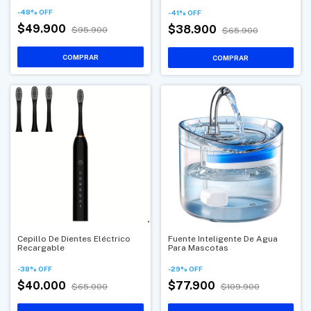
-
48
%
OFF
-
41
%
OFF
$49.900
$38.900
$95.900
$65.900
Cepillo De Dientes Eléctrico
Fuente Inteligente De Agua
Recargable
Para Mascotas
-
38
%
OFF
-
29
%
OFF
$40.000
$77.900
$65.000
$109.900