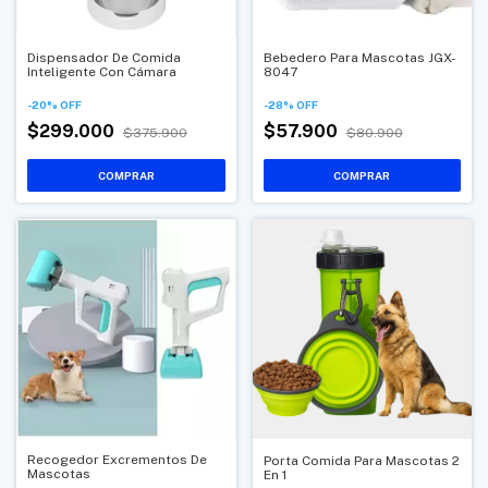
Dispensador De Comida
Bebedero Para Mascotas JGX-
Inteligente Con Cámara
8047
-
20
%
OFF
-
28
%
OFF
$299.000
$57.900
$375.900
$80.900
Recogedor Excrementos De
Porta Comida Para Mascotas 2
Mascotas
En 1