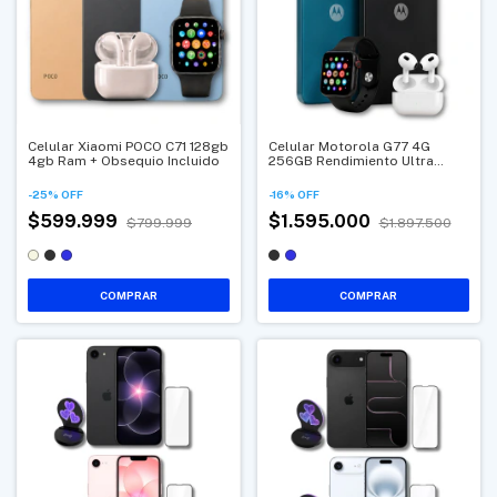
Celular Xiaomi POCO C71 128gb
Celular Motorola G77 4G
4gb Ram + Obsequio Incluido
256GB Rendimiento Ultra
Fluido + 2 Obsequios
Imperdibles
-
25
%
OFF
-
16
%
OFF
$599.999
$1.595.000
$799.999
$1.897.500
COMPRAR
COMPRAR