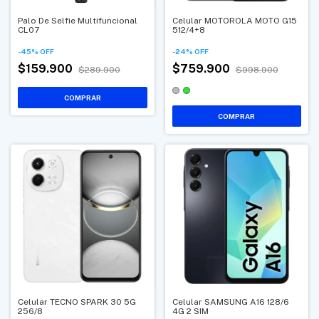
Palo De Selfie Multifuncional
Celular MOTOROLA MOTO G15
CL07
512/4+8
-
45
%
OFF
-
24
%
OFF
$159.900
$759.900
$289.900
$998.900
COMPRAR
Celular TECNO SPARK 30 5G
Celular SAMSUNG A16 128/6
256/8
4G 2 SIM