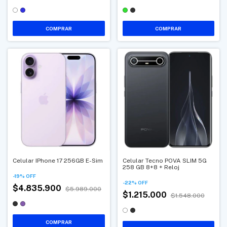
COMPRAR
COMPRAR
Celular IPhone 17 256GB E-Sim
Celular Tecno POVA SLIM 5G
258 GB 8+8 + Reloj
-
19
%
OFF
-
22
%
OFF
$4.835.900
$5.989.000
$1.215.000
$1.548.000
COMPRAR