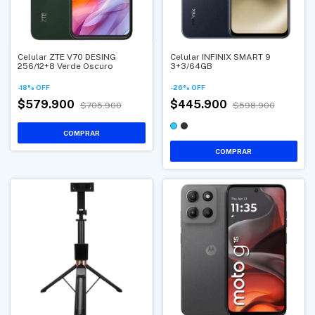
Celular ZTE V70 DESING
Celular INFINIX SMART 9
256/12+8 Verde Oscuro
3+3/64GB
-
18
%
OFF
-
26
%
OFF
$579.900
$445.900
$705.900
$598.900
COMPRAR