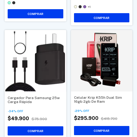
+1
COMPRAR
COMPRAR
Celular Krip K55h Dual Sim
Cargador Para Samsung 25w
16gb 2gb De Ram
Carga Rápida
-
29
%
OFF
-
34
%
OFF
$295.900
$49.900
$415.700
$75.900