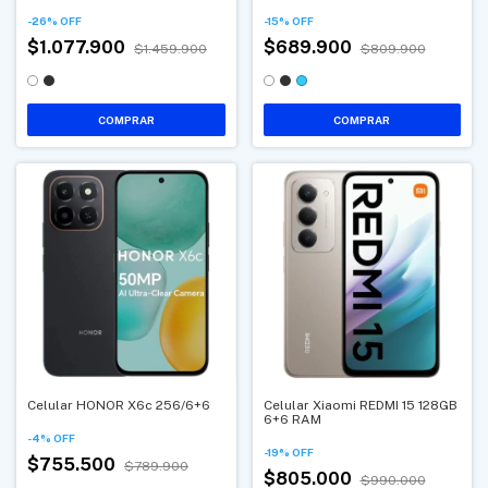
-
26
%
OFF
-
15
%
OFF
$1.077.900
$689.900
$1.459.900
$809.900
COMPRAR
COMPRAR
Celular HONOR X6c 256/6+6
Celular Xiaomi REDMI 15 128GB
6+6 RAM
-
4
%
OFF
-
19
%
OFF
$755.500
$789.900
$805.000
$990.000