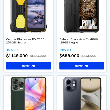
Celular Blackview BV 7300
Celular Blackview BV 4800
256GB Negro
128GB Negro
-
27
%
OFF
-
20
%
OFF
$1.149.000
$699.000
$1.584.000
$874.000