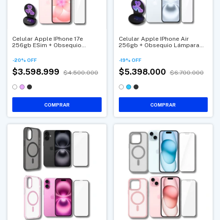
Celular Apple IPhone 17e
Celular Apple IPhone Air
256gb ESim + Obsequio
256gb + Obsequio Lámpara
Lámpara Corazón 3D MagSafe
Carga Inalámbrica Y Vidrio
Y Vidrio
-
20
%
OFF
-
19
%
OFF
$3.598.999
$5.398.000
$4.500.000
$6.700.000
COMPRAR
COMPRAR