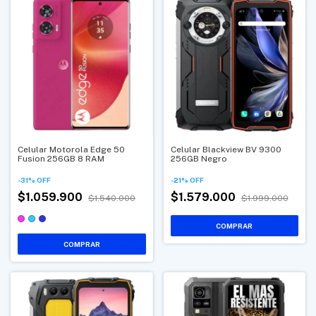
Celular Motorola Edge 50
Celular Blackview BV 9300
Fusion 256GB 8 RAM
256GB Negro
-
31
%
OFF
-
21
%
OFF
$1.059.900
$1.579.000
$1.540.000
$1.999.000
COMPRAR