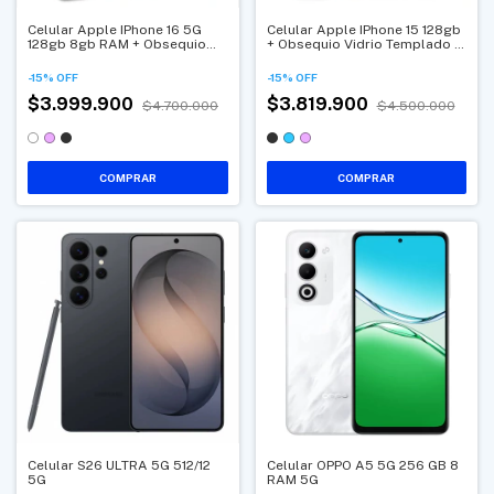
Celular Apple IPhone 16 5G
Celular Apple IPhone 15 128gb
128gb 8gb RAM + Obsequio
+ Obsequio Vidrio Templado Y
Vidrio Templado Y Forro
Forro Protector
-
15
%
OFF
-
15
%
OFF
$3.999.900
$3.819.900
$4.700.000
$4.500.000
COMPRAR
COMPRAR
Celular S26 ULTRA 5G 512/12
Celular OPPO A5 5G 256 GB 8
5G
RAM 5G