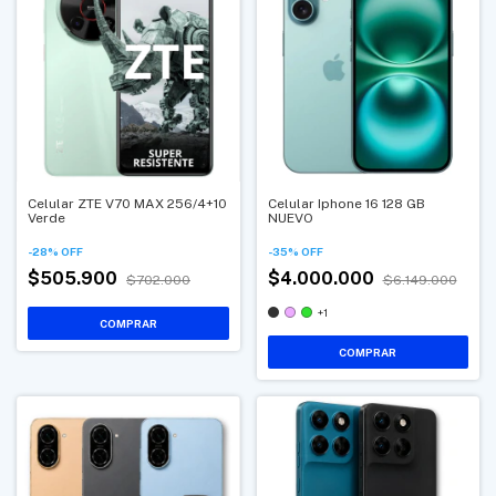
Celular ZTE V70 MAX 256/4+10
Celular Iphone 16 128 GB
Verde
NUEVO
-
28
%
OFF
-
35
%
OFF
$505.900
$4.000.000
$702.000
$6.149.000
+1
COMPRAR