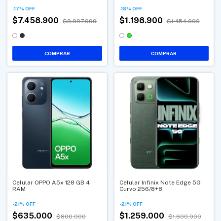
-
17
%
OFF
-
18
%
OFF
$7.458.900
$1.198.900
$8.997.999
$1.454.000
COMPRAR
COMPRAR
Celular OPPO A5x 128 GB 4
Celular Infinix Note Edge 5G
RAM
Curvo 256/8+8
-
21
%
OFF
-
21
%
OFF
$635.000
$1.259.000
$800.000
$1.600.000