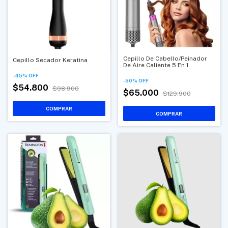
Cepillo De Cabello/Peinador
Cepillo Secador Keratina
De Aire Caliente 5 En 1
-
45
%
OFF
-
50
%
OFF
$54.800
$98.900
$65.000
$129.900