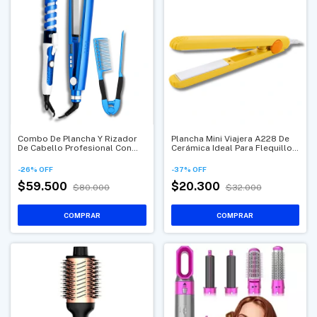
Combo De Plancha Y Rizador
Plancha Mini Viajera A228 De
De Cabello Profesional Con
Cerámica Ideal Para Flequillo Y
Temperatura Ajustable +
Viajes
Obsequio Peine
-
26
%
OFF
-
37
%
OFF
$59.500
$20.300
$80.000
$32.000