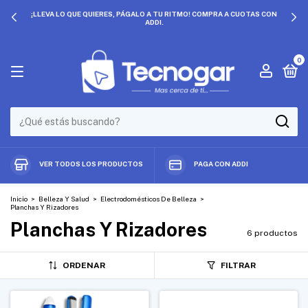
¡LLEVA LO QUE QUIERES, PÁGALO A TU RITMO! COMPRA A CUOTAS CON
ADDI.
0
VER TODOS LOS PRODUCTOS
PAGA CON ADDI
Inicio
>
Belleza Y Salud
>
Electrodomésticos De Belleza
>
Planchas Y Rizadores
Planchas Y Rizadores
6 productos
ORDENAR
FILTRAR