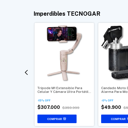
Imperdibles TECNOGAR
tebrazo
Trípode M1 Extensible Para
Candado Moto 
3 Apoyo Para
Celular Y Cámara Ultra Portátil
Alarma Para Mo
omputador
Con Soporte
-
15
%
OFF
-
0
%
OFF
$307.000
$49.900
5.999
$359.999
$5