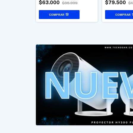
$63.000
$79.500
$619.999
$95.999
$1