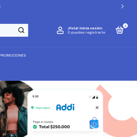
!
0
¡Hola!
Inicia sesión
O puedes registrarte
PROMOCIONES