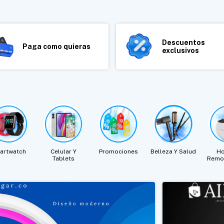
Descuentos
Paga como quieras
exclusivos
artwatch
Celular Y
Promociones
Belleza Y Salud
Ho
Tablets
Remo