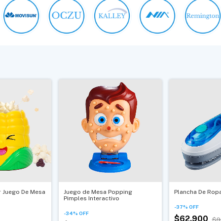
 Juego De Mesa
Juego de Mesa Popping
Plancha De Rop
Pimples Interactivo
-
37
%
OFF
-
34
%
OFF
$62.900
$9