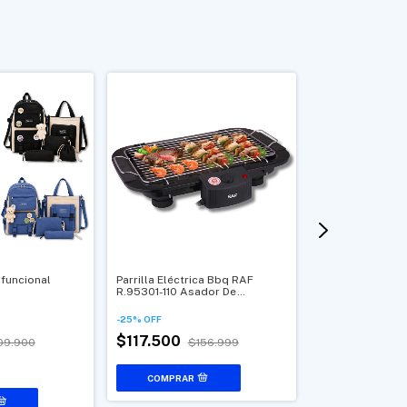
ifuncional
Parrilla Eléctrica Bbq RAF
Horno Tostador 
R.95301-110 Asador De
Compacto Con C
Interiores 2000W
Temperatura
-
25
%
OFF
-
21
%
OFF
$117.500
09.900
$156.999
$159.500
$