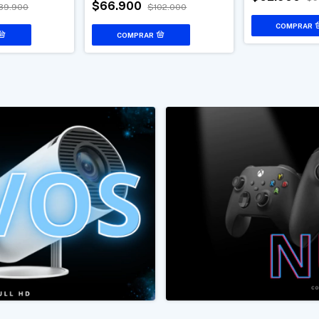
$66.900
39.900
$102.000