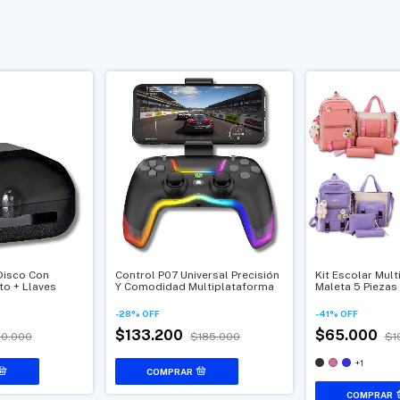
Disco Con
Control P07 Universal Precisión
Kit Escolar Mult
to + Llaves
Y Comodidad Multiplataforma
Maleta 5 Piezas
-
28
%
OFF
-
41
%
OFF
$133.200
$65.000
0.000
$185.000
$1
+1
COMPRAR