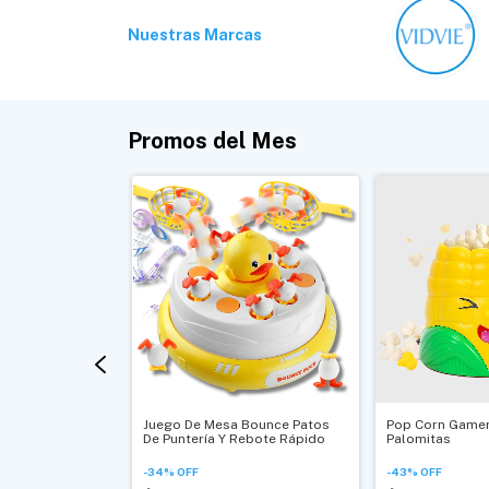
Nuestras Marcas
Promos del Mes
Inalámbrica JF-
Juego De Mesa Bounce Patos
Pop Corn Gamer
fesional Para
De Puntería Y Rebote Rápido
Palomitas
-
34
%
OFF
-
43
%
OFF