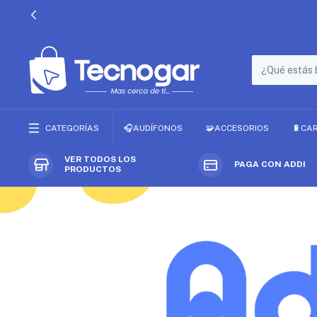
CATEGORÍAS
🎧AUDÍFONOS
🧩ACCESORIOS
🔋CA
VER TODOS LOS
PAGA CON ADDI
PRODUCTOS